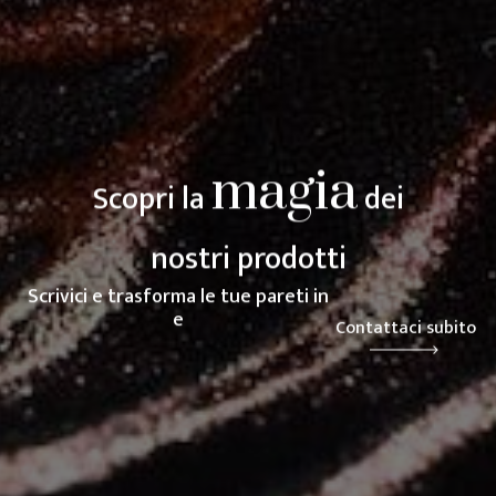
magia
Scopri la
dei
nostri prodotti
Scrivici e trasforma le tue pareti in
espressione d
Contattaci subito