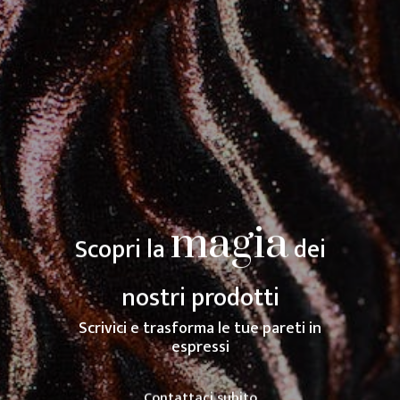
magia
Scopri la
dei
nostri prodotti
Scrivici e trasforma le tue pareti in
espressione dei tuo
Contattaci subito